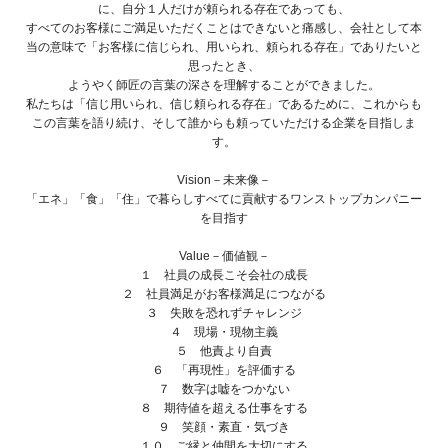
に、自分１人だけが頼られる存在であっても、
すべてのお客様にご満足いただくことはできないと痛感し、会社として本
当の意味で「お客様に信じられ、用いられ、頼られる存在」でありたいと
思ったとき、
ようやく師匠の言葉の深さを理解することができました。
私たちは「信じ用いられ、信じ頼られる存在」であるために、これからも
この言葉を語り続け、そして誰からも頼っていただける企業を目指しま
す。
Vision－未来像－
「エネ」「食」「住」で暮らしすべてに貢献するワンストップカンパニー
を目指す
Value－価値観－
１ 社員の成長こそ会社の成長
２ 社員満足がお客様満足につながる
３ 失敗を恐れずチャレンジ
４ 現場・現物主義
５ 他責より自責
６ 「再現性」を評価する
７ 数字は嘘をつかない
８ 期待値を超える仕事をする
９ 笑顔・素直・気づき
１０ ご縁と仲間を大切にする