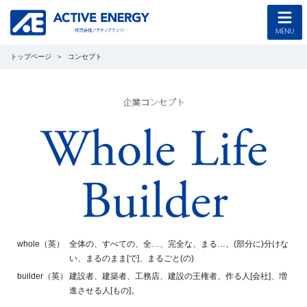
トップページ
コンセプト
トップページ
コンセプト
企業情報
採用情報
協力会社募集
工事のご案内
whole（英）
全体の、すべての、全…、完全な、まる…、(部分に)分けな
い、まるのまま[で]、まるごと(の)
新着情報
builder（英）
建設者、建築者、工務店、建設の王権者、作る人[会社]、増
進させる人[もの]。
西野光泰 公式ブログ