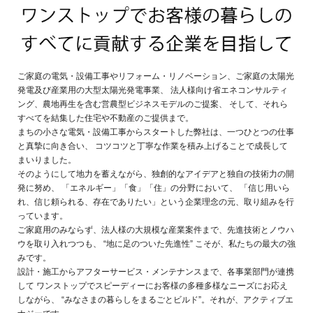
お問い合わせ
プライバシーポリシー
サイトマップ
ご家庭の電気・設備工事やリフォーム・リノベーション、ご家庭の太陽光
発電及び産業用の大型太陽光発電事業、
法人様向け省エネコンサルティ
ング、農地再生を含む営農型ビジネスモデルのご提案、
そして、それら
すべてを結集した住宅や不動産のご提供まで。
まちの小さな電気・設備工事からスタートした弊社は、一つひとつの仕事
と真摯に向き合い、
コツコツと丁寧な作業を積み上げることで成長して
まいりました。
そのようにして地力を蓄えながら、独創的なアイデアと独自の技術力の開
発に努め、
「エネルギー」「食」「住」の分野において、
「信じ用いら
れ、信じ頼られる、存在でありたい」という企業理念の元、取り組みを行
っています。
ご家庭用のみならず、法人様の大規模な産業案件まで、先進技術とノウハ
ウを取り入れつつも、
“地に足のついた先進性” こそが、私たちの最大の強
みです。
設計・施工からアフターサービス・メンテナンスまで、各事業部門が連携
して
ワンストップでスピーディーにお客様の多種多様なニーズにお応え
しながら、
“みなさまの暮らしをまるごとビルド”。それが、アクティブエ