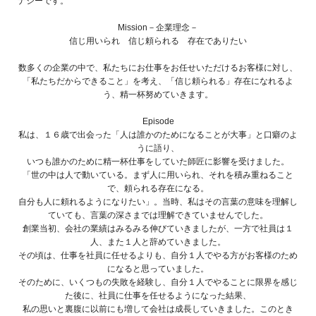
ナジーです。
Mission－企業理念－
信じ用いられ 信じ頼られる 存在でありたい
数多くの企業の中で、私たちにお仕事をお任せいただけるお客様に対し、
「私たちだからできること」を考え、「信じ頼られる」存在になれるよ
う、精一杯努めていきます。
Episode
私は、１６歳で出会った「人は誰かのためになることが大事」と口癖のよ
うに語り、
いつも誰かのために精一杯仕事をしていた師匠に影響を受けました。
「世の中は人で動いている。まず人に用いられ、それを積み重ねること
で、頼られる存在になる。
自分も人に頼れるようになりたい」。当時、私はその言葉の意味を理解し
ていても、言葉の深さまでは理解できていませんでした。
創業当初、会社の業績はみるみる伸びていきましたが、一方で社員は１
人、また１人と辞めていきました。
その頃は、仕事を社員に任せるよりも、自分１人でやる方がお客様のため
になると思っていました。
そのために、いくつもの失敗を経験し、自分１人でやることに限界を感じ
た後に、社員に仕事を任せるようになった結果、
私の思いと裏腹に以前にも増して会社は成長していきました。このとき