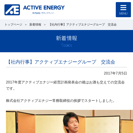
トップページ
新着情報
【社内行事】アクティブエナジーグループ 交流会
トップページ
コンセプト
企業情報
【社内行事】アクティブエナジーグループ 交流会
採用情報
2017年7月5日
2017年度アクティブエナジー経営計画発表会の後はお酒も交えての交流会
協力会社募集
です。
株式会社アクティブエナジー常務取締役の挨拶でスタートしました。
工事のご案内
新着情報
西野光泰 公式ブログ