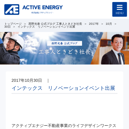
トップページ
西野光泰 公式ブログ 工事人ときどき社長
2017年
10月
トップページ
30日
インテックス リノベーションイベント出展
コンセプト
企業情報
採用情報
2017年10月30日
｜
協力会社募集
インテックス リノベーションイベント出展
工事のご案内
新着情報
アクティブエナジー不動産事業のライフデザインワークス
西野光泰 公式ブログ