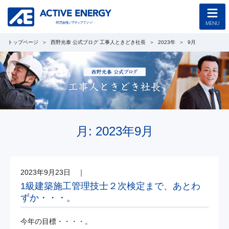
トップページ
西野光泰 公式ブログ 工事人ときどき社長
2023年
9月
トップページ
コンセプト
企業情報
採用情報
月:
2023年9月
協力会社募集
2023年9月23日
｜
工事のご案内
1級建築施工管理技士２次検定まで、あとわ
ずか・・・。
新着情報
今年の目標・・・・。
西野光泰 公式ブログ