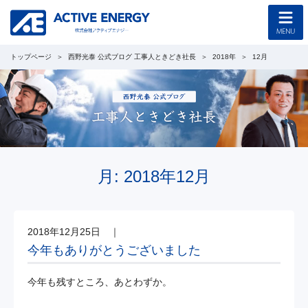
トップページ
西野光泰 公式ブログ 工事人ときどき社長
2018年
12月
トップページ
コンセプト
企業情報
採用情報
月:
2018年12月
協力会社募集
2018年12月25日
｜
工事のご案内
今年もありがとうございました
新着情報
今年も残すところ、あとわずか。
西野光泰 公式ブログ