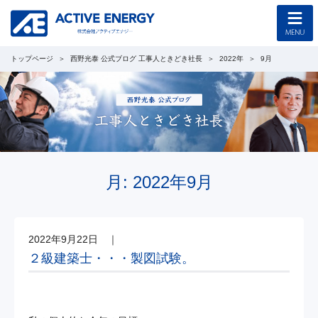
トップページ
西野光泰 公式ブログ 工事人ときどき社長
2022年
9月
トップページ
コンセプト
企業情報
採用情報
月:
2022年9月
協力会社募集
2022年9月22日
｜
工事のご案内
２級建築士・・・製図試験。
新着情報
西野光泰 公式ブログ