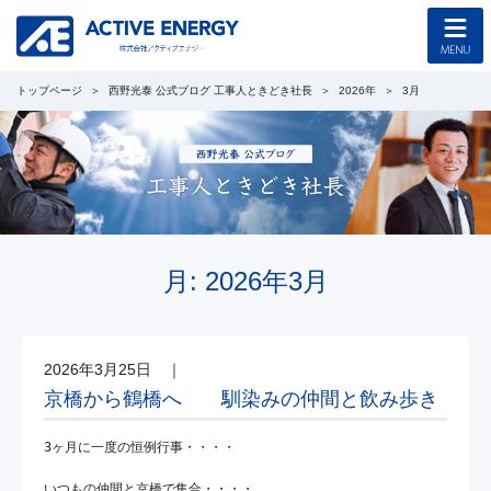
トップページ
西野光泰 公式ブログ 工事人ときどき社長
2026年
3月
トップページ
コンセプト
企業情報
採用情報
月:
2026年3月
協力会社募集
2026年3月25日
｜
工事のご案内
京橋から鶴橋へ 馴染みの仲間と飲み歩き
新着情報
​3ヶ月に一度の恒例行事・・・・

西野光泰 公式ブログ
いつもの仲間と京橋で集合・・・・
