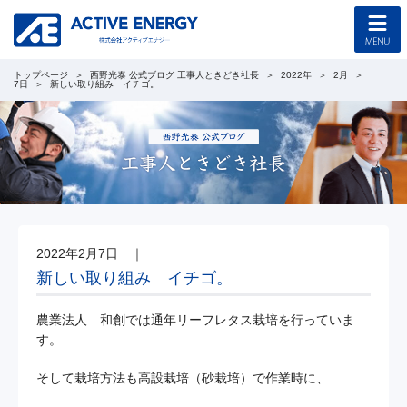
トップページ
西野光泰 公式ブログ 工事人ときどき社長
2022年
2月
トップページ
7日
新しい取り組み イチゴ。
コンセプト
企業情報
採用情報
2022年2月7日
｜
協力会社募集
新しい取り組み イチゴ。
工事のご案内
農業法人 和創では通年リーフレタス栽培を行っていま
す。
新着情報
そして栽培方法も高設栽培（砂栽培）で作業時に、
西野光泰 公式ブログ