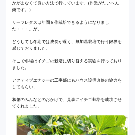
かがまなくて良い方法で行っています。(作業がたいへん
楽です。）
お問い合わせ
リーフレタスは年間８作栽培できるようになりまし
た・・・。が、
プライバシーポリシー
サイトマップ
どうしても冬期では成長が遅く、無加温栽培で行う限界を
感じておりました。
そこで冬場はイチゴの栽培に切り替える実験を行っており
ました。
アクティブエナジーの工事部にもハウス設備改修の協力を
してもらい、
和創のみんなとのおかげで、見事にイチゴ栽培を成功させ
てくれました。