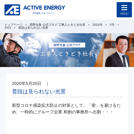
トップページ
西野光泰 公式ブログ 工事人ときどき社長
2020年
5月
トップページ
20日
普段は見られない光景
コンセプト
企業情報
採用情報
2020年5月20日
｜
協力会社募集
普段は見られない光景
工事のご案内
新型コロナ感染拡大防止の対策として、「密」を避けるた
め、一時的にグループ企業 和創の事務所へ出勤・・・
新着情報
西野光泰 公式ブログ