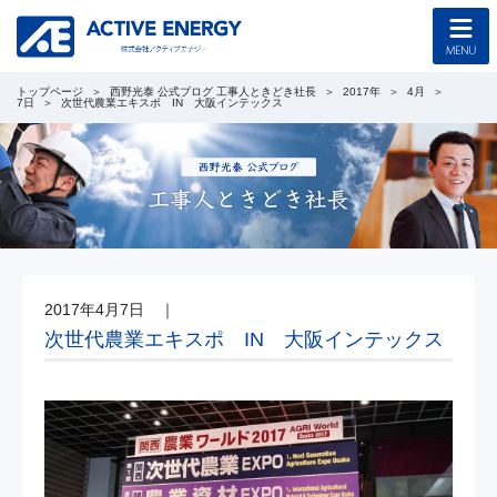
トップページ
西野光泰 公式ブログ 工事人ときどき社長
2017年
4月
トップページ
7日
次世代農業エキスポ IN 大阪インテックス
コンセプト
企業情報
採用情報
2017年4月7日
｜
協力会社募集
次世代農業エキスポ IN 大阪インテックス
工事のご案内
新着情報
西野光泰 公式ブログ